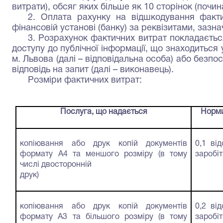
витрати), обсяг яких більше як 10 сторінок (почин
2. Оплата рахунку на відшкодування факти
фінансовій установі (банку) за реквізитами, зазна
3. Розрахунок фактичних витрат покладається
доступу до публічної інформації, що знаходиться 
м. Львова (далі – відповідальна особа) або безп
відповідь на запит (далі – виконавець).
Розміри фактичних витрат:
Послуга, що надається
Норми
копіювання або друк копій документів
0,1 ві
формату А4 та меншого розміру (в тому
заробіт
числі двосторонній
друк)
копіювання або друк копій документів
0,2 ві
формату А3 та більшого розміру (в тому
заробіт