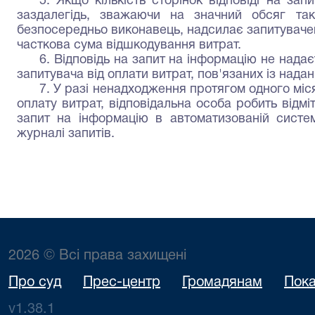
5. Якщо кількість сторінок відповіді на за
заздалегідь, зважаючи на значний обсяг тако
безпосередньо виконавець, надсилає запитувачев
часткова сума відшкодування витрат.
6. Відповідь на запит на інформацію не надає
запитувача від оплати витрат, пов'язаних із наданн
7. У разі ненадходження протягом одного міс
оплату витрат, відповідальна особа робить відміт
запит на інформацію в автоматизованій систем
журналі запитів.
2026 © Всі права захищені
Про суд
Прес-центр
Громадянам
Пока
v1.38.1