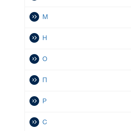
М
Н
О
П
Р
С