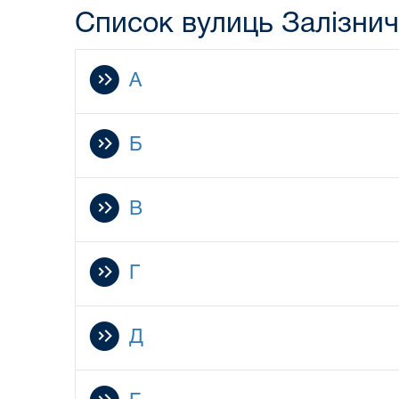
Список вулиць Залізнич
А
Б
В
Г
Д