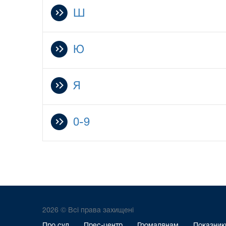
Ш
Ю
Я
0-9
2026 © Всі права захищені
Про суд
Прес-центр
Громадянам
Показники