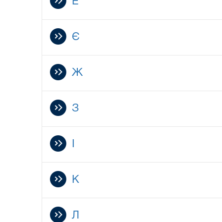
E
Є
Ж
З
І
К
Л