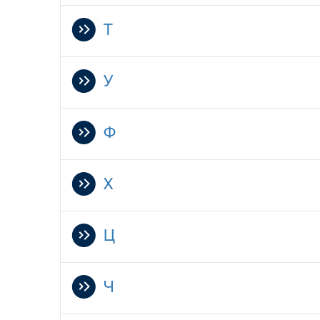
Т
У
Ф
Х
Ц
Ч