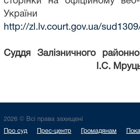
сторінки на офіційному веб-
України
http://zl.lv.court.gov.ua/sud13
Суддя Залізничного район
І.С. Мруц
2026 © Всі права захищені
Про суд
Прес-центр
Громадянам
Пока