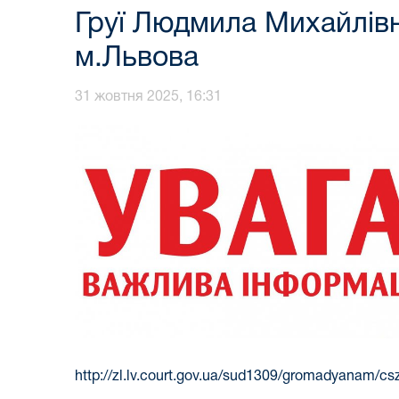
Груї Людмила Михайлів
м.Львова
31 жовтня 2025, 16:31
http://zl.lv.court.gov.ua/sud1309/gromadyanam/cs