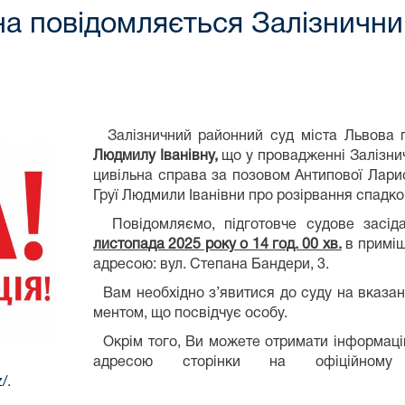
на повідомляється Залізничн
Залізничний районний суд міста Львова 
Людмилу Іванівну,
що у провадженні Залізни
цивільна справа за позовом Антипової Лари
Груї Людмили Іванівни про розірвання спадко
Повідомляємо, підготовче судове засід
листопада 2025 року о 14 год. 00 хв.
в приміщ
адресою: вул. Степана Бандери, 3.
Вам необхідно з’явитися до суду на вказані 
ментом, що посвідчує особу.
Окрім того, Ви можете отримати інформацію
адресою сторінки на офіційному 
z/
.