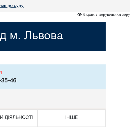
лик до суду
Людям з порушенням зору
д м. Львова
л
-35-46
И ДІЯЛЬНОСТІ
ІНШЕ