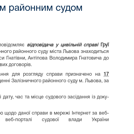
им районним судом
повідомляє
відповідача у цивільній справі
Груї
чного районного суду міста Львова знаходиться
си Гнатівни, Антіпова Володимира Гнатовича до
вих договорів.
ання для розгляду справи призначено на
17
енні Залізничного районного суду м. Львова, за
дату, час та місце судового засідання із доку-
 щодо даної справи в мережі Інтернет за веб-
веб-порталі судової влади України