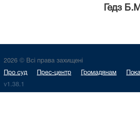
Гедз Б.М
2026 © Всі права захищені
Про суд
Прес-центр
Громадянам
Пока
v1.38.1