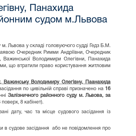
гівну, Панахида
йонним судом м.Львова
м. Львова у складі головуючого судді Гедз Б.М.
заявою Очередник Римми Андріївни, Очередник
и, Важинської Володимири Олегівни, Панахида
ими, що втратили право користування житловим
у, Важинську Володимиру Олегівну, Паанахида
 засідання по цивільній справі призначено на
16
нні
Залізничного районного суду м. Львова, за
 поверх, 8 кабінет).
ні дату, час та місце судового засідання із
ки в судове засідання або не повідомлення про