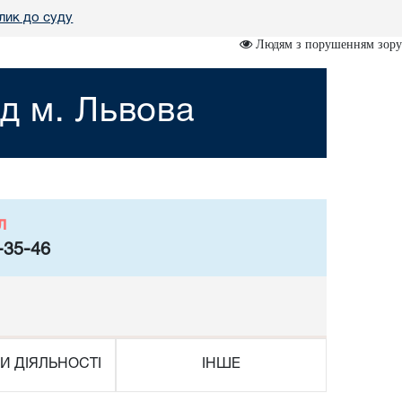
лик до суду
Людям з порушенням зору
д м. Львова
л
-35-46
И ДІЯЛЬНОСТІ
ІНШЕ