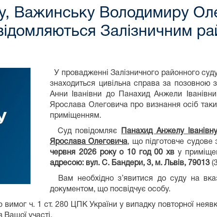
у, Важинську Володимиру Оле
відомляються Залізничним ра
У провадженні Залізничного районного суду 
знаходиться цивільна справа за позовною 
Анни Іванівни до Панахид Анжели Іванівн
Ярослава Олеговича про визнання осіб так
приміщенням.
Суд повідомляє
Панахид Анжелу Іванівн
Ярослава Олеговича
, що підготовче судове
червня 2026 року о 10 год 00 хв
у приміще
адресою:
вул. С. Бандери, 3, м. Львів, 79013
(3
Вам необхідно з’явитися до суду на вказа
документом, що посвідчує особу.
 вимог ч. 1 ст. 280 ЦПК України у випадку повторної неяв
 Вашої участі.