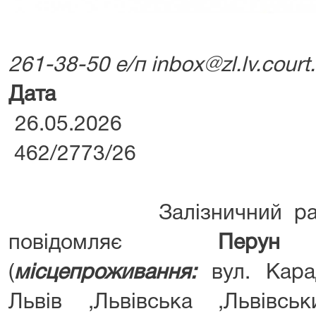
261-38-50 е/п inbox@zl.lv.court
Дата до
26.05.
462/2773/26
Залізничний районн
повідомляє
Перун Та
(
місцепроживання:
вул. Кара
Львів ,Львівська ,Львівськ