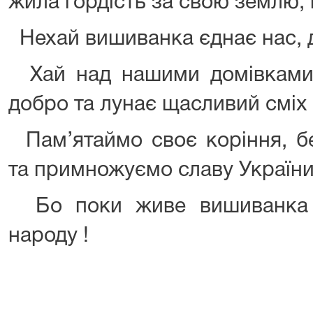
жила гордість за свою землю, 
Нехай вишиванка єднає нас, д
Хай над нашими домівками
добро та лунає щасливий сміх д
Пам’ятаймо своє коріння, бе
та примножуємо славу України
Бо поки живе вишиванка 
народу !